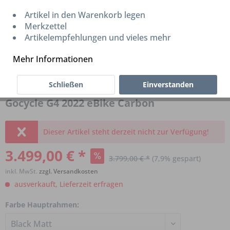
Artikel in den Warenkorb legen
Merkzettel
Artikelempfehlungen und vieles mehr
Mehr Informationen
Schließen
Einverstanden
Gocycle G4 2022 eBike Carbon
Dieser Artikel steht derzeit nicht zur Verfügung!
3.499,00 € *
3.799,00 € *
(7,9% gespart)
inkl. MwSt.
zzgl. Versandkosten
ausverkauft, Lieferzeit erfragen
Farbe Hauptrahmen: