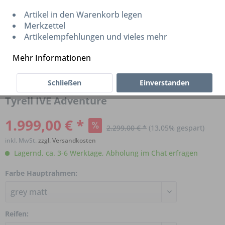
Artikel in den Warenkorb legen
Merkzettel
Artikelempfehlungen und vieles mehr
Mehr Informationen
Schließen
Einverstanden
Tyrell IVE Adventure
1.999,00 € *
2.299,00 € *
(13,05% gespart)
inkl. MwSt.
zzgl. Versandkosten
Lagernd, ca. 3-6 Werktage, Abholung im Chat erfragen
Farbe Hauptrahmen:
Reifen: