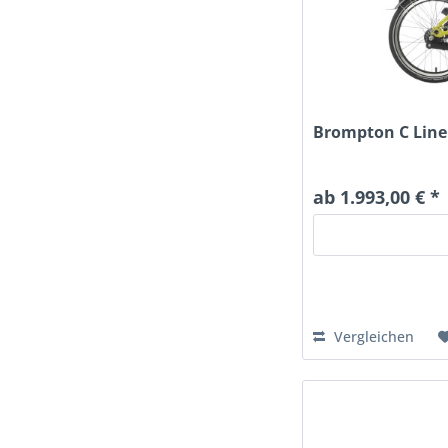
nicht faltbar
C Line Explore
P Line Urban
C-Line
Brompton C Line 
ab 1.993,00 € *
Vergleichen