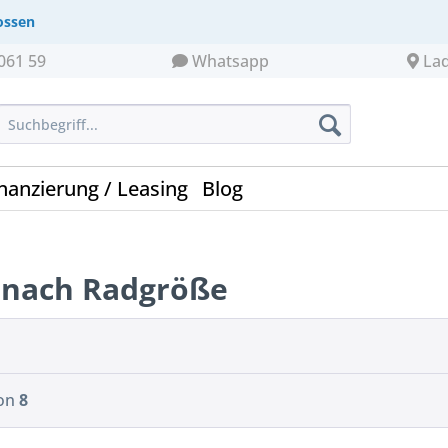
ossen
061 59
Whatsapp
La
nanzierung / Leasing
Blog
r nach Radgröße
on
8