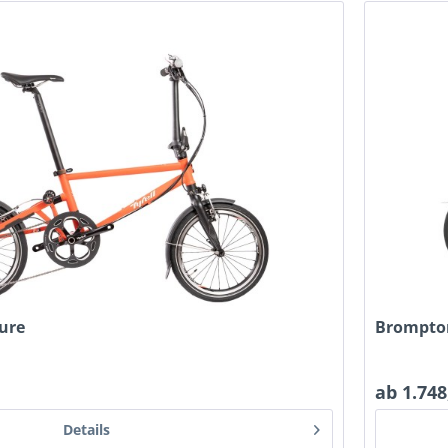
ture
Brompton
ab 1.748
Details