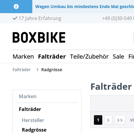
Wegen Umbau bis mindestens Ende Mai geschl
17 Jahre Erfahrung
+49 (0)30-549 
Marken
Falträder
Teile/Zubehör
Sale
Fi
Falträder
Radgrösse
Falträde
Marken
Falträder
v
Hersteller
1
Radgrösse