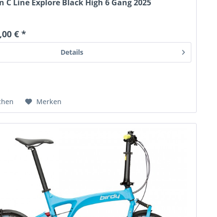
 C Line Explore Black High 6 Gang 2025
,00 € *
Details
chen
Merken