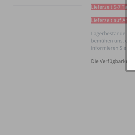
Lieferzeit 5-7 Tage
Lieferzeit auf Anfra
Lagerbestände könne
bemühen uns, das z
informieren Sie da
Die Verfügbarkeit 