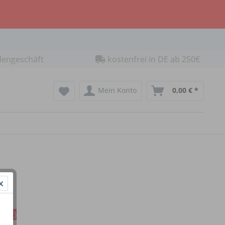
dengeschäft
kostenfrei in DE ab 250€
Mein Konto
0,00 € *
reit)