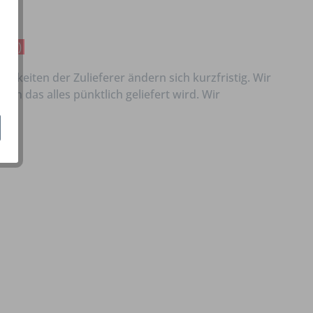
rage)
rkeiten der Zulieferer ändern sich kurzfristig. Wir
n das alles pünktlich geliefert wird. Wir