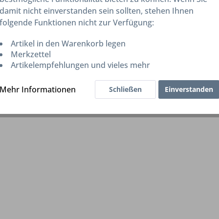
damit nicht einverstanden sein sollten, stehen Ihnen
 (Ware wird u.U. extern bestellt oder Ware im Zulauf)
folgende Funktionen nicht zur Verfügung:
ge - (ausverkauft / Ware ist neu bestellt / Lieferzeit auf Anf
Artikel in den Warenkorb legen
Merkzettel
n auch in Ausnahmefällen fehlerhaft sein oder die Lieferba
Artikelempfehlungen und vieles mehr
u vermeiden. Daher können wir nicht immer 100% garantiere
rüber.
Mehr Informationen
Schließen
Einverstanden
unseres Lagers kannst Du per Chat (unten links) erfragen.