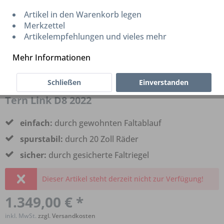
Artikel in den Warenkorb legen
Merkzettel
Artikelempfehlungen und vieles mehr
Mehr Informationen
Schließen
Einverstanden
Tern Link D8 2022
einfach:
durch gewohnten Faltablauf
spurstabil:
durch 20 Zoll Räder
sicher:
durch gesicherte Faltriegel
Dieser Artikel steht derzeit nicht zur Verfügung!
1.349,00 € *
inkl. MwSt.
zzgl. Versandkosten