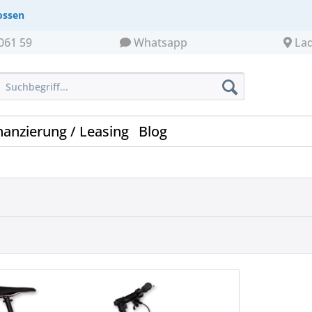
ossen
061 59
Whatsapp
La
nanzierung / Leasing
Blog