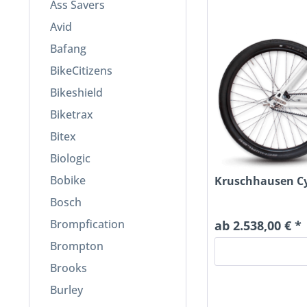
Ass Savers
Avid
Bafang
BikeCitizens
Bikeshield
Biketrax
Bitex
Biologic
Bobike
Kruschhausen Cyc
Bosch
Brompfication
ab 2.538,00 € *
Brompton
Brooks
Burley