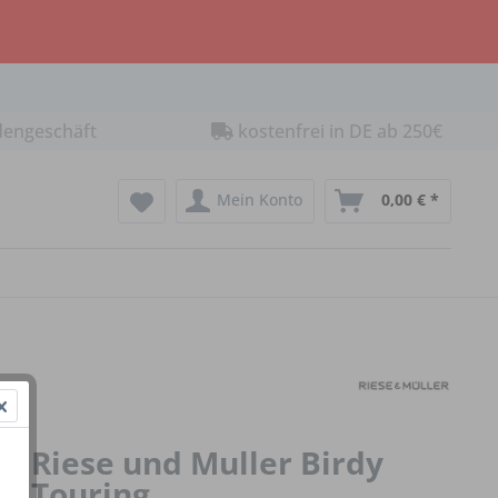
dengeschäft
kostenfrei in DE ab 250€
Mein Konto
0,00 € *
Riese und Muller Birdy
Touring