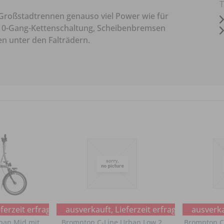
T
m Großstadtrennen genauso viel Power wie für
 10-Gang-Kettenschaltung, Scheibenbremsen
n unter den Falträdern.
ferzeit erfragen
ausverkauft, Lieferzeit erfragen
ausverkau
ban Mid mit
Brompton C-Line Urban Low 2
Brompton C-