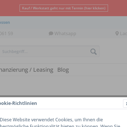
Kauf / Werkstatt geht nur mit Termin (hier klicken)
ossen
061 59
Whatsapp
La
nanzierung / Leasing
Blog
ookie-Richtlinien
Diese Website verwendet Cookies, um Ihnen die
bestmögliche Funktionalität bieten zu können. Wenn Sie