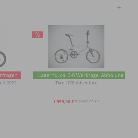
erfragen
Lagernd, ca. 3-6 Werktage, Abholung im Ch
L
off 2022
Tyrell IVE Adventure
1.999,00 € *
2.299,00 € *