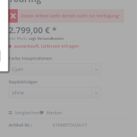
Dieser Artikel steht derzeit nicht zur Verfügung!
2.799,00 € *
inkl. MwSt.
zzgl. Versandkosten
ausverkauft, Lieferzeit erfragen
Farbe Hauptrahmen:
Gepäckträger:
Vergleichen
Merken
Artikel-Nr.:
01RMBTOU24.CY