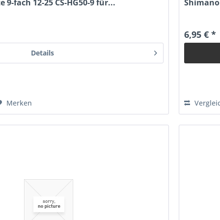
 9-fach 12-25 CS-HG50-9 für...
Shimano 
6,95 € *
Details
Merken
Verglei