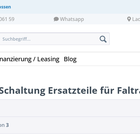
ossen
061 59
Whatsapp
La
inanzierung / Leasing
Blog
 Schaltung Ersatzteile für Falt
on
3