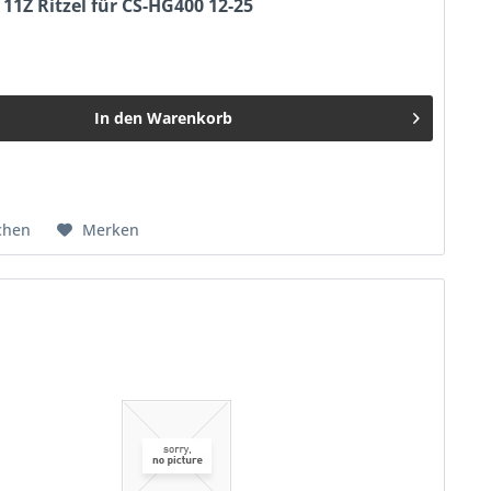
11Z Ritzel für CS-HG400 12-25
In den
Warenkorb
chen
Merken