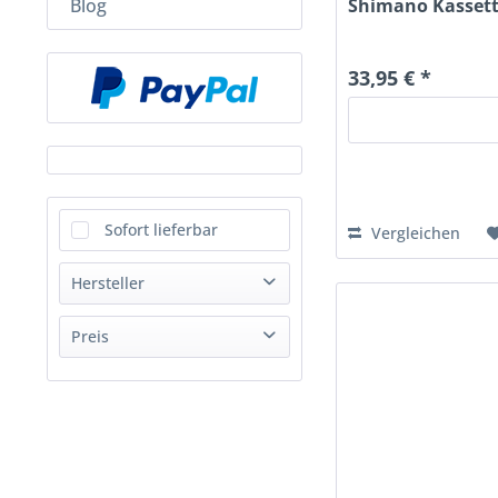
Shimano Kassette
Blog
33,95 € *
Sofort lieferbar
Vergleichen
Hersteller
Bitex Hubs
Preis
Brompfication
Brompton
von
bis
5,95 €
859,00 €
Joseph Kuosac
MKS
RIDEA