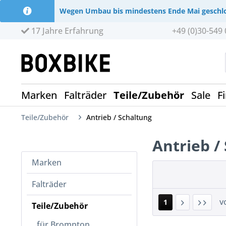
Wegen Umbau bis mindestens Ende Mai geschl
17 Jahre Erfahrung
+49 (0)30-549 
Marken
Falträder
Teile/Zubehör
Sale
F
Teile/Zubehör
Antrieb / Schaltung
Antrieb /
Marken
Falträder
v
1
Teile/Zubehör
für Brompton