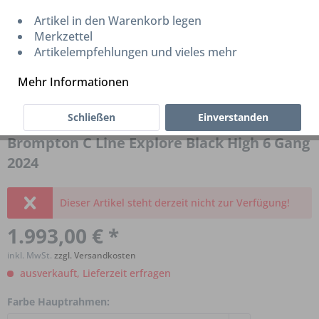
Artikel in den Warenkorb legen
Merkzettel
Artikelempfehlungen und vieles mehr
Mehr Informationen
Schließen
Einverstanden
Brompton C Line Explore Black High 6 Gang
2024
Dieser Artikel steht derzeit nicht zur Verfügung!
1.993,00 € *
inkl. MwSt.
zzgl. Versandkosten
ausverkauft, Lieferzeit erfragen
Farbe Hauptrahmen: