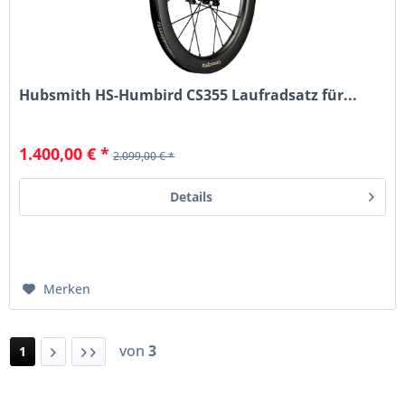
Hubsmith HS-Humbird CS355 Laufradsatz für...
1.400,00 € *
2.099,00 € *
Details
Merken
von
3
1