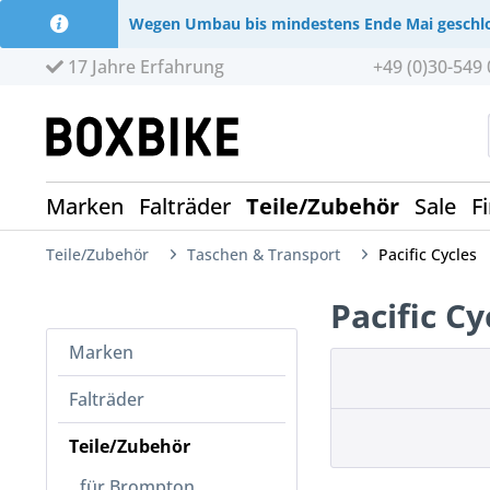
Wegen Umbau bis mindestens Ende Mai geschl
17 Jahre Erfahrung
+49 (0)30-549 
Marken
Falträder
Teile/Zubehör
Sale
F
Teile/Zubehör
Taschen & Transport
Pacific Cycles
Pacific C
Marken
Falträder
Teile/Zubehör
für Brompton