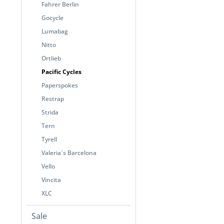
Fahrer Berlin
Gocycle
Lumabag
Nitto
Ortlieb
Pacific Cycles
Paperspokes
Restrap
Strida
Tern
Tyrell
Valeria`s Barcelona
Vello
Vincita
XLC
Sale