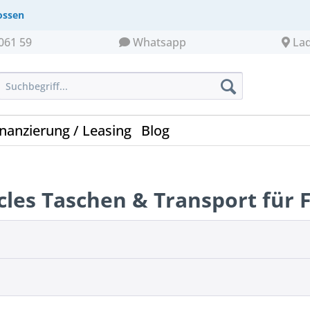
ossen
061 59
Whatsapp
La
inanzierung / Leasing
Blog
ycles Taschen & Transport für 