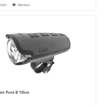
chen
Merken
n Pure B 15lux