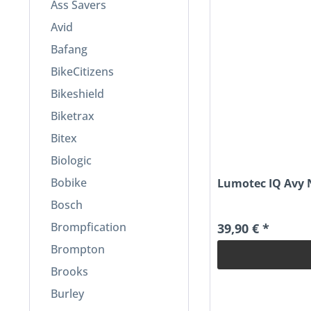
Ass Savers
Avid
Bafang
BikeCitizens
Bikeshield
Biketrax
Bitex
Biologic
Bobike
Lumotec IQ Avy N
Bosch
Brompfication
39,90 € *
Brompton
Brooks
Burley