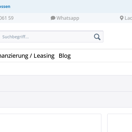
ossen
061 59
Whatsapp
La
nanzierung / Leasing
Blog