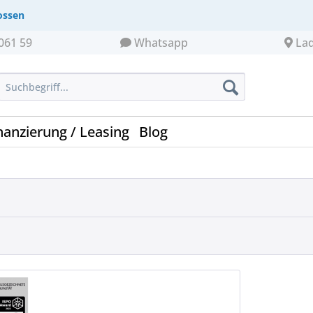
ossen
061 59
Whatsapp
La
nanzierung / Leasing
Blog