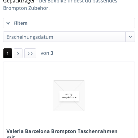
Gepäckträger
- bei Boxbike findest du passendes
Brompton Zubehör.
Filtern
von
3
1
Valeria Barcelona Brompton Taschenrahmen
mit...