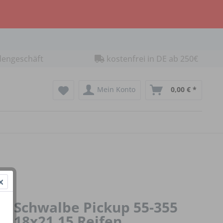
dengeschäft
kostenfrei in DE ab 250€
Mein Konto
0,00 € *
Schwalbe Pickup 55-355
18x21.15 Reifen