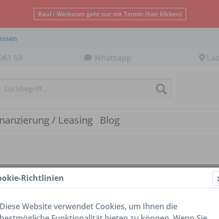
Kauf / Werkstatt geht nur mit Termin (hier klicken)
ossen
061 59
Whatsapp
La
inanzierung / Leasing
Blog
ookie-Richtlinien
Diese Website verwendet Cookies, um Ihnen die
bestmögliche Funktionalität bieten zu können. Wenn Sie