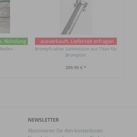
e, Abholung im Chat erfragen
ausverkauft, Lieferzeit erfragen
Reifen -
Brompfication Sattelstütze aus Titan für
Ri
Brompton
209,90 € *
NEWSLETTER
Abonnieren Sie den kostenlosen