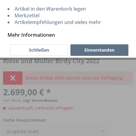
Artikel in den Warenkorb legen
Merkzettel
Artikelempfehlungen und vieles mehr
Mehr Informationen
Schließen
Einverstanden
Riese und Muller Birdy City 2022
Dieser Artikel steht derzeit nicht zur Verfügung!
2.699,00 € *
inkl. MwSt.
zzgl. Versandkosten
ausverkauft, Lieferzeit erfragen
Farbe Hauptrahmen: