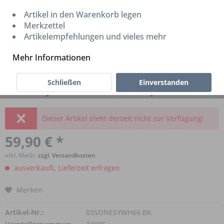
Artikel in den Warenkorb legen
Merkzettel
Artikelempfehlungen und vieles mehr
Mehr Informationen
Schließen
Einverstanden
SON Easy Wheels 66 für Brompton
Dieser Artikel steht derzeit nicht zur Verfügung!
59,90 € *
inkl. MwSt.
zzgl. Versandkosten
ausverkauft, Lieferzeit erfragen
Merken
Artikel-Nr.:
03SONESYWH66.BK