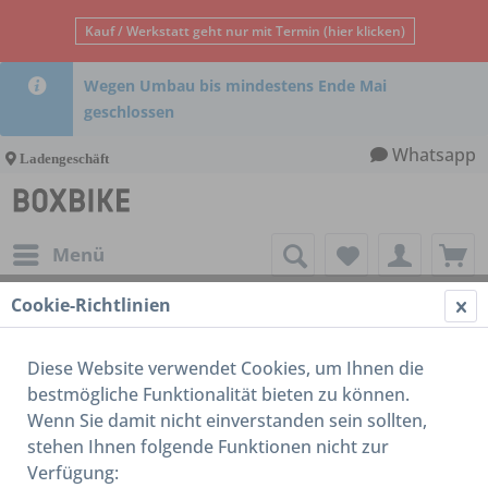
Kauf / Werkstatt geht nur mit Termin (hier klicken)
Wegen Umbau bis mindestens Ende Mai
geschlossen
Whatsapp
Ladengeschäft
Menü
Cookie-Richtlinien
Datenschutzerklärung
Datenschutzerklärung
Diese Website verwendet Cookies, um Ihnen die
bestmögliche Funktionalität bieten zu können.
1. Name und Anschrift des Verantwortlichen
Wenn Sie damit nicht einverstanden sein sollten,
stehen Ihnen folgende Funktionen nicht zur
Der Verantwortliche im Sinne der Datenschutz-
Verfügung:
Grundverordnung (
DS-GVO
) und anderer nationaler