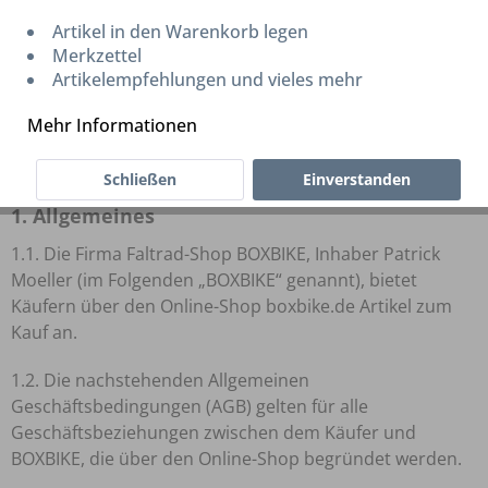
Faltrad-Shop BOXBIKE
Artikel in den Warenkorb legen
Merkzettel
Inhaber: Herr Patrick Moeller
Artikelempfehlungen und vieles mehr
Prenzlauer Allee 206
10405 Berlin
Mehr Informationen
Deutschland
Schließen
Einverstanden
1. Allgemeines
1.1. Die Firma Faltrad-Shop BOXBIKE, Inhaber Patrick
Moeller (im Folgenden „BOXBIKE“ genannt), bietet
Käufern über den Online-Shop boxbike.de Artikel zum
Kauf an.
1.2. Die nachstehenden Allgemeinen
Geschäftsbedingungen (AGB) gelten für alle
Geschäftsbeziehungen zwischen dem Käufer und
BOXBIKE, die über den Online-Shop begründet werden.