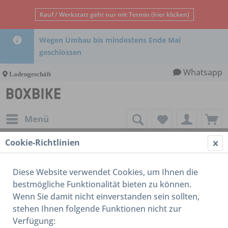
Kauf / Werkstatt geht nur mit Termin (hier klicken)
Wegen Umbau bis mindestens Ende Mai
geschlossen
Whatsapp
Ladengeschäft
Menü
Cookie-Richtlinien
AGB
AGB
Diese Website verwendet Cookies, um Ihnen die
bestmögliche Funktionalität bieten zu können.
Wenn Sie damit nicht einverstanden sein sollten,
Allgemeine Geschäftsbedingungen (AGB) der
stehen Ihnen folgende Funktionen nicht zur
Firma:
Verfügung: