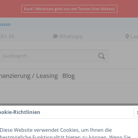
Kauf / Werkstatt geht nur mit Termin (hier klicken)
ossen
061 59
Whatsapp
La
nanzierung / Leasing
Blog
ookie-Richtlinien
Diese Website verwendet Cookies, um Ihnen die
bestmögliche Funktionalität bieten zu können. Wenn Sie