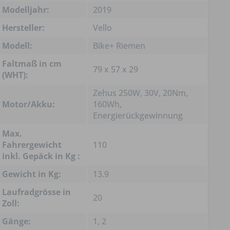
Modelljahr:
2019
Hersteller:
Vello
Modell:
Bike+ Riemen
Faltmaß in cm
79 x 57 x 29
(WHT):
Zehus 250W, 30V, 20Nm,
Motor/Akku:
160Wh,
Energierückgewinnung
Max.
Fahrergewicht
110
inkl. Gepäck in Kg :
Gewicht in Kg:
13.9
Laufradgrösse in
20
Zoll:
Gänge:
1, 2