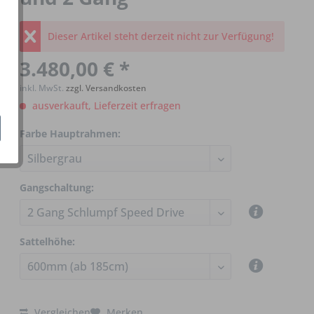
Dieser Artikel steht derzeit nicht zur Verfügung!
3.480,00 € *
inkl. MwSt.
zzgl. Versandkosten
ausverkauft, Lieferzeit erfragen
Farbe Hauptrahmen:
Gangschaltung:
Sattelhöhe:
Vergleichen
Merken