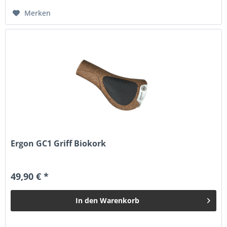
Merken
Ergon GC1 Griff Biokork
49,90 € *
In den
Warenkorb