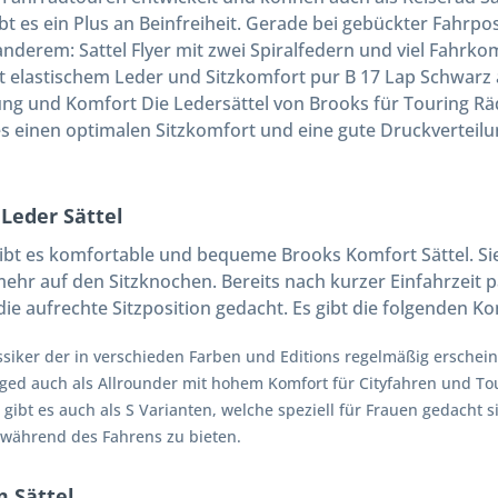
t es ein Plus an Beinfreiheit. Gerade bei gebückter Fahrposi
anderem: Sattel Flyer mit zwei Spiralfedern und viel Fahr
t elastischem Leder und Sitzkomfort pur B 17 Lap Schwarz a
ung und Komfort Die Ledersättel von Brooks für Touring R
 es einen optimalen Sitzkomfort und eine gute Druckverteil
Leder Sättel
ibt es komfortable und bequeme Brooks Komfort Sättel. Sie 
ehr auf den Sitzknochen. Bereits nach kurzer Einfahrzeit pa
die aufrechte Sitzposition gedacht. Es gibt die folgenden Ko
ssiker der in verschieden Farben und Editions regelmäßig erschein
ged auch als Allrounder mit hohem Komfort für Cityfahren und Tour
gibt es auch als S Varianten, welche speziell für Frauen gedacht 
 während des Fahrens zu bieten.
 Sättel