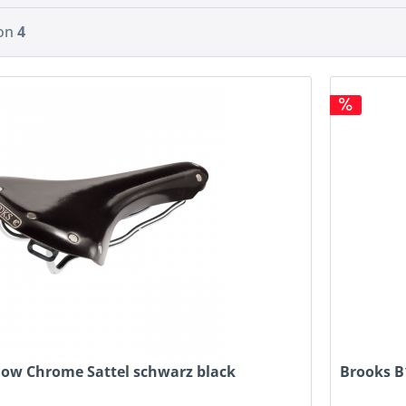
on
4
low Chrome Sattel schwarz black
Brooks B