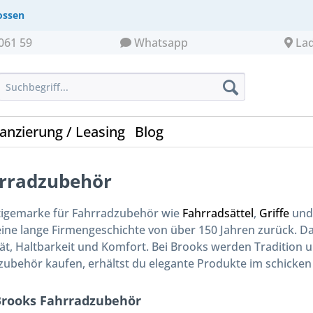
ossen
061 59
Whatsapp
La
nanzierung / Leasing
Blog
rradzubehör
stigemarke für Fahrradzubehör wie
Fahrradsättel
,
Griffe
un
 eine lange Firmengeschichte von über 150 Jahren zurück. D
ität, Haltbarkeit und Komfort. Bei Brooks werden Traditio
zubehör kaufen, erhältst du elegante Produkte im schicken
Brooks Fahrradzubehör