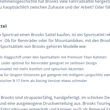
nehmensgeschichte hat Brooks viele Fahrradsättel hergestel
u hauptsächlich zwischen Zuhause und der Arbeit? Oder f
ttel
 Sportrad einen Brooks Sattel kaufen, ist ein Sportsattel re
er. Ob für Rennräder oder für Mountainbikes, mit den Bro
Sportsätteln von Brooks gehören Modelle wie:
als Flaggschiff unter den Sportsätteln mit Premium Titan Rahmen
s Leder optimal für Rennräder geeignet im zeitlosen Design
nnsattel mit mehr Komfort und optischen Akzenten
ow für längere Distanzen gut geeignet mit mittigem Langschlitz 
ssischer B 17 Form als Racing Version etwas schmaler
 Brooks sind strapazierfähig, handgefertigt, im schicken De
und eine ausgewogene Druckverteilung aus. Brooks Touring
re Fahrradtouren entwickelt und können auch als Reiserad S