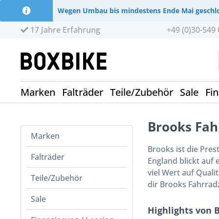
Wegen Umbau bis mindestens Ende Mai geschl
17 Jahre Erfahrung
+49 (0)30-549 
Marken
Falträder
Teile/Zubehör
Sale
Fi
Brooks Fah
Marken
Brooks ist die Pre
Falträder
England blickt auf
viel Wert auf Qual
Teile/Zubehör
dir Brooks Fahrrad
Sale
Highlights von 