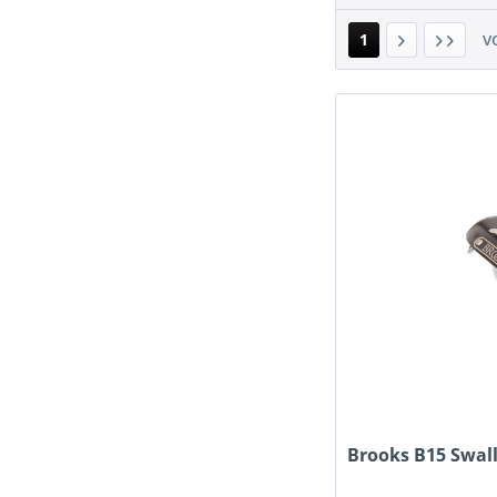
v
1
Brooks B15 Swal