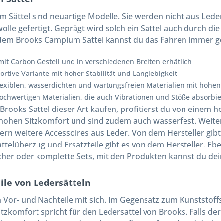
 Sättel sind neuartige Modelle. Sie werden nicht aus Led
lle gefertigt. Geprägt wird solch ein Sattel auch durch d
dem Brooks Campium Sattel kannst du das Fahren immer ge
mit Carbon Gestell und in verschiedenen Breiten erhätlich
portive Variante mit hoher Stabilität und Langlebigkeit
flexiblen, wasserdichten und wartungsfreien Materialien mit hohe
hochwertigen Materialien, die auch Vibrationen und Stöße absorbi
Brooks Sattel dieser Art kaufen, profitierst du von einem 
 hohen Sitzkomfort und sind zudem auch wasserfest. Weite
dern weitere Accessoires aus Leder. Von dem Hersteller gibt
Sattelüberzug und Ersatzteile gibt es von dem Hersteller. 
ücher oder komplette Sets, mit den Produkten kannst du dein
ile von Ledersätteln
 Vor- und Nachteile mit sich. Im Gegensatz zum Kunststoffsat
itzkomfort spricht für den Ledersattel von Brooks. Falls de