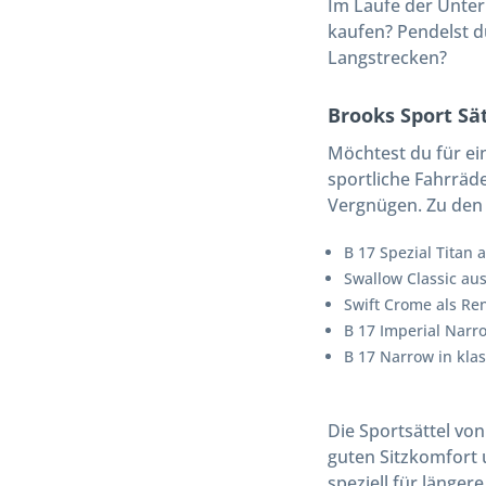
Im Laufe der Unter
kaufen? Pendelst d
Langstrecken?
Brooks Sport Sä
Möchtest du für ein
sportliche Fahrräd
Vergnügen. Zu den 
B 17 Spezial Titan 
Swallow Classic au
Swift Crome als Re
B 17 Imperial Narr
B 17 Narrow in kla
Die Sportsättel von
guten Sitzkomfort 
speziell für länge