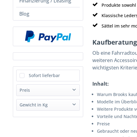
Finanzierung / Leasing
Produkte sowohl 
Blog
Klassische Leders
Sättel im sehr mo
Kaufberatung
Ob eine Fahrradtou
weiteren Accessoir
wichtigsten Kriteri
Sofort lieferbar
Inhalt:
Preis
Warum Brooks kau
Modelle im Überbli
Gewicht in Kg
Weitere Produkte v
von
bis
10,90 €
299,90 €
Vorteile und Nachte
0.259
Preise
Gebraucht oder ne