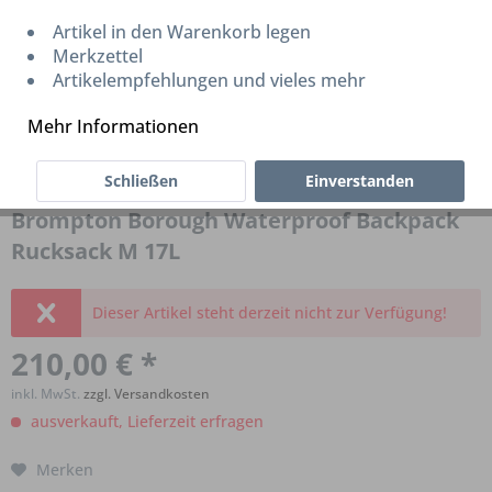
Artikel in den Warenkorb legen
Merkzettel
Artikelempfehlungen und vieles mehr
Mehr Informationen
Schließen
Einverstanden
Brompton Borough Waterproof Backpack
Rucksack M 17L
Dieser Artikel steht derzeit nicht zur Verfügung!
210,00 € *
inkl. MwSt.
zzgl. Versandkosten
ausverkauft, Lieferzeit erfragen
Merken