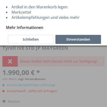
Artikel in den Warenkorb legen
Merkzettel
Artikelempfehlungen und vieles mehr
Mehr Informationen
Schließen
Einverstanden
Tyrell IVE STD JP MAYGREEN
Dieser Artikel steht derzeit nicht zur Verfügung!
1.990,00 € *
inkl. MwSt.
zzgl. Versandkosten
Versandkostenfreie Lieferung!
ausverkauft, Lieferzeit erfragen
Merken