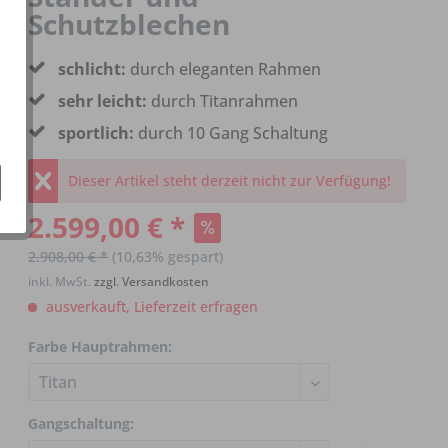
Schutzblechen
schlicht:
durch eleganten Rahmen
sehr leicht:
durch Titanrahmen
sportlich:
durch 10 Gang Schaltung
Dieser Artikel steht derzeit nicht zur Verfügung!
2.599,00 € *
2.908,00 € *
(10,63% gespart)
inkl. MwSt.
zzgl. Versandkosten
ausverkauft, Lieferzeit erfragen
Farbe Hauptrahmen:
Gangschaltung: