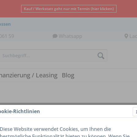
Kauf / Werkstatt geht nur mit Termin (hier klicken)
ossen
061 59
Whatsapp
La
nanzierung / Leasing
Blog
ookie-Richtlinien
Diese Website verwendet Cookies, um Ihnen die
bestmögliche Funktionalität bieten zu können. Wenn Sie