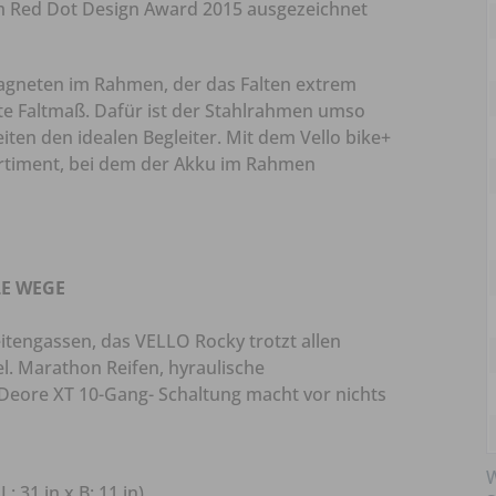
m Red Dot Design Award 2015 ausgezeichnet
agneten im Rahmen, der das Falten extrem
nste Faltmaß. Dafür ist der Stahlrahmen umso
iten den idealen Begleiter. Mit dem Vello bike+
ortiment, bei dem der Akku im Rahmen
LE WEGE
eitengassen, das VELLO Rocky trotzt allen
l. Marathon Reifen, hyraulische
eore XT 10-Gang- Schaltung macht vor nichts
W
: 31 in x B: 11 in)