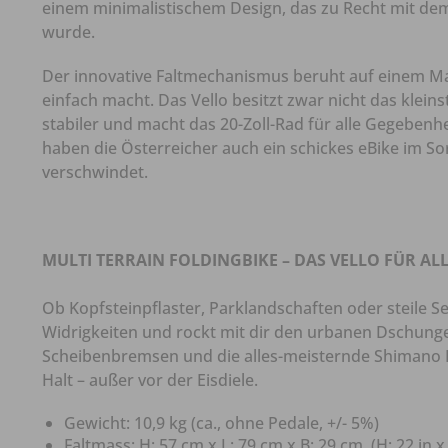
einem minimalistischem Design, das zu Recht mit de
wurde.
Der innovative Faltmechanismus beruht auf einem M
einfach macht. Das Vello besitzt zwar nicht das klei
stabiler und macht das 20-Zoll-Rad für alle Gegebenhe
haben die Österreicher auch ein schickes eBike im S
verschwindet.
MULTI TERRAIN FOLDINGBIKE – DAS VELLO FÜR AL
Ob Kopfsteinpflaster, Parklandschaften oder steile S
Widrigkeiten und rockt mit dir den urbanen Dschunge
Scheibenbremsen und die alles-meisternde Shimano D
Halt – außer vor der Eisdiele.
Gewicht: 10,9 kg (ca., ohne Pedale, +/- 5%)
Faltmass: H: 57 cm x L: 79 cm x B: 29 cm, (H: 22 in x L