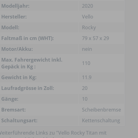
Modelljahr:
2020
Hersteller:
Vello
Modell:
Rocky
Faltmaß in cm (WHT):
79 x 57 x 29
Motor/Akku:
nein
Max. Fahrergewicht inkl.
110
Gepäck in Kg :
Gewicht in Kg:
11.9
Laufradgrösse in Zoll:
20
Gänge:
10
Bremsart:
Scheibenbremse
Schaltungsart:
Kettenschaltung
eiterführende Links zu "Vello Rocky Titan mit