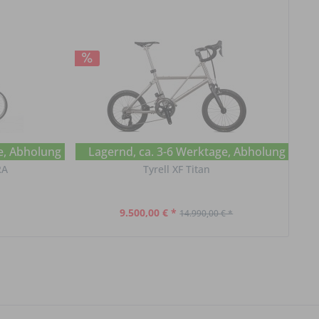
e, Abholung im Chat erfragen
Lagernd, ca. 3-6 Werktage, Abholung im Ch
L
RA
Tyrell XF Titan
9.500,00 € *
14.990,00 € *