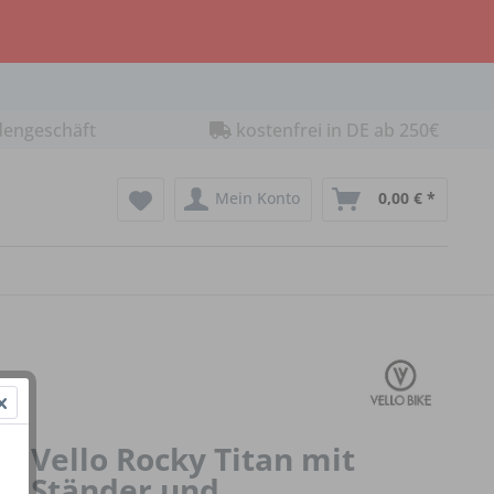
dengeschäft
kostenfrei in DE ab 250€
Mein Konto
0,00 € *
Vello Rocky Titan mit
Ständer und