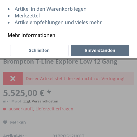
Artikel in den Warenkorb legen
Merkzettel
Artikelempfehlungen und vieles mehr
Mehr Informationen
Schließen
Einverstanden
Brompton T-Line Explore Low 12 Gang
Dieser Artikel steht derzeit nicht zur Verfügung!
5.525,00 € *
inkl. MwSt.
zzgl. Versandkosten
ausverkauft, Lieferzeit erfragen
Merken
Artikel-Nr.:
01BROS12LXX.TI