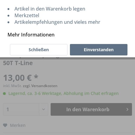
Artikel in den Warenkorb legen
Merkzettel
Artikelempfehlungen und vieles mehr
Mehr Informationen
Schließen
Einverstanden
Brompton Superlight Kettenschutzwinkel -
50T T-Line
13,00 € *
inkl. MwSt.
zzgl. Versandkosten
Lagernd, ca. 3-6 Werktage, Abholung im Chat erfragen
In den
Warenkorb
Merken