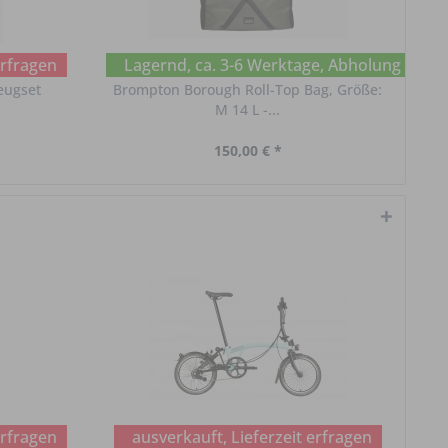
erfragen
Lagernd, ca. 3-6 Werktage, Abholung im Ch
eugset
Brompton Borough Roll-Top Bag, Größe:
Re
M 14 L -...
150,00 € *
erfragen
ausverkauft, Lieferzeit erfragen