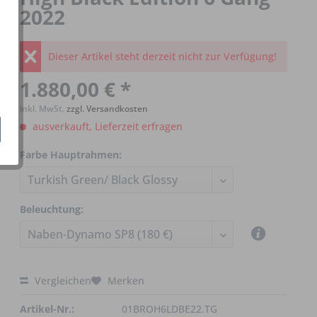
2022
Dieser Artikel steht derzeit nicht zur Verfügung!
1.880,00 € *
inkl. MwSt.
zzgl. Versandkosten
ausverkauft, Lieferzeit erfragen
Farbe Hauptrahmen:
Beleuchtung:
Vergleichen
Merken
Artikel-Nr.:
01BROH6LDBE22.TG