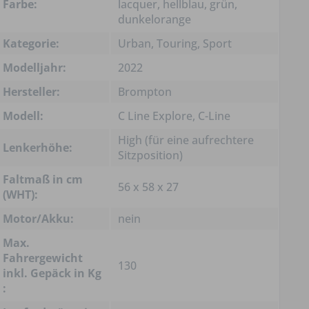
Farbe:
lacquer, hellblau, grün,
dunkelorange
Kategorie:
Urban, Touring, Sport
Modelljahr:
2022
Hersteller:
Brompton
Modell:
C Line Explore, C-Line
High (für eine aufrechtere
Lenkerhöhe:
Sitzposition)
Faltmaß in cm
56 x 58 x 27
(WHT):
Motor/Akku:
nein
Max.
Fahrergewicht
130
inkl. Gepäck in Kg
: