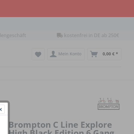
dengeschäft
kostenfrei in DE ab 250€
Mein Konto
0,00 € *
Brompton C Line Explore
High Black Edition 6 Gang