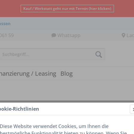
Kauf / Werkstatt geht nur mit Termin (hier klicken)
ossen
061 59
Whatsapp
La
nanzierung / Leasing
Blog
ookie-Richtlinien
Diese Website verwendet Cookies, um Ihnen die
bestmögliche Funktionalität bieten zu können. Wenn Sie