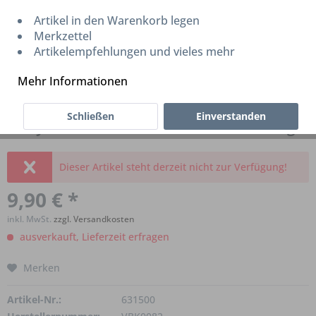
Artikel in den Warenkorb legen
Merkzettel
Artikelempfehlungen und vieles mehr
Mehr Informationen
Schließen
Einverstanden
Birdy Elastomer vorne allround oder Frog
Dieser Artikel steht derzeit nicht zur Verfügung!
9,90 € *
inkl. MwSt.
zzgl. Versandkosten
ausverkauft, Lieferzeit erfragen
Merken
Artikel-Nr.:
631500