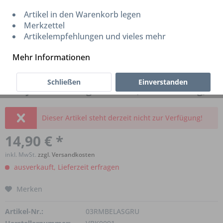
Artikel in den Warenkorb legen
Merkzettel
Artikelempfehlungen und vieles mehr
Mehr Informationen
Schließen
Einverstanden
Birdy Elastomer grün hart (auch für frog)
Dieser Artikel steht derzeit nicht zur Verfügung!
14,90 € *
inkl. MwSt.
zzgl. Versandkosten
ausverkauft, Lieferzeit erfragen
Merken
Artikel-Nr.:
03RMBELASGRU