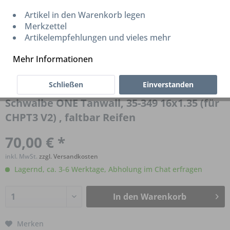
Artikel in den Warenkorb legen
Merkzettel
Artikelempfehlungen und vieles mehr
Mehr Informationen
Schließen
Einverstanden
Schwalbe ONE Tanwall, 35-349 16x1.35 (für
CHPT3 V2) , faltbar Reifen
70,00 € *
inkl. MwSt.
zzgl. Versandkosten
Lagernd, ca. 3-6 Werktage, Abholung im Chat erfragen
In den
Warenkorb
Merken