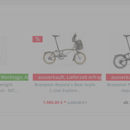
6 Werktage, Abholung im Chat erfragen
ausverkauft, Lieferzeit erfragen
ausverkau
rlight
Brompton Beyond x Bear Grylls
Brompton P
l - 50T...
C Line Explore...
Gepä
*
1.980,00 € *
ab 
2.250,00 € *