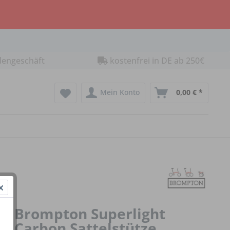
dengeschäft
kostenfrei in DE ab 250€
Mein Konto
0,00 € *
Brompton Superlight
Carbon Sattelstütze