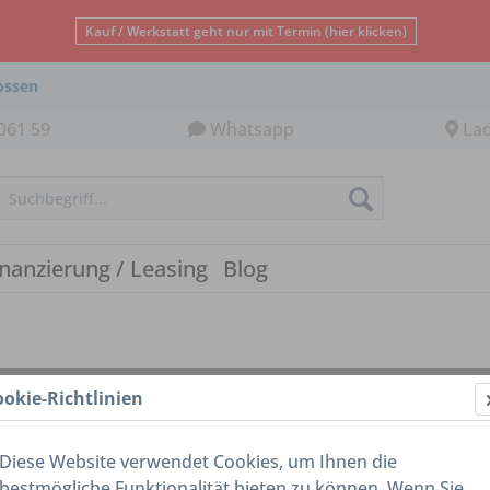
Kauf / Werkstatt geht nur mit Termin (hier klicken)
ossen
061 59
Whatsapp
La
inanzierung / Leasing
Blog
ookie-Richtlinien
Diese Website verwendet Cookies, um Ihnen die
bestmögliche Funktionalität bieten zu können. Wenn Sie