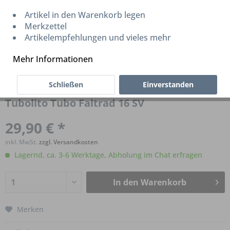
Artikel in den Warenkorb legen
Merkzettel
Artikelempfehlungen und vieles mehr
Mehr Informationen
Schließen
Einverstanden
Tubolito Tubo Faltrad 16 SV
29,90 € *
inkl. MwSt.
zzgl. Versandkosten
Lagernd, ca. 3-6 Werktage, Abholung im Chat erfragen
In den
Warenkorb
Merken