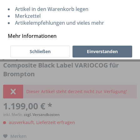
Artikel in den Warenkorb legen
Merkzettel
Artikelempfehlungen und vieles mehr
Mehr Informationen
Schließen
Einverstanden
Joseph Kuosac Laufradsatz C38C Carbon
Composite Black Label VARIOCOG für
Brompton
Dieser Artikel steht derzeit nicht zur Verfügung!
1.199,00 € *
inkl. MwSt.
zzgl. Versandkosten
ausverkauft, Lieferzeit erfragen
Merken