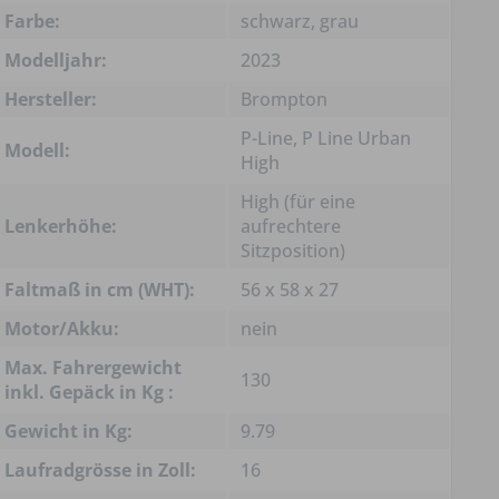
Farbe:
schwarz, grau
Modelljahr:
2023
Hersteller:
Brompton
P-Line, P Line Urban
Modell:
High
High (für eine
Lenkerhöhe:
aufrechtere
Sitzposition)
Faltmaß in cm (WHT):
56 x 58 x 27
Motor/Akku:
nein
Max. Fahrergewicht
130
inkl. Gepäck in Kg :
Gewicht in Kg:
9.79
Laufradgrösse in Zoll:
16