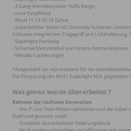
- 4-Gang-Antriebssystem 163% Range
- neue EasyWheel
- Ritzel 11-13-15-18 Zähne
- Superleichter Sattel mit Chromoly-Schienen, carbonv
Inklusive integriertem Tragegriff und Lichthalterung. 
- Superlight Pentaclip
- Scharnierklemmhebel und hintere Rahmenklemme
- Metallic-Lackierungen
*Ausgewählt als repräsentativ für die Getriebepalette
Die Einsparung des MY21 Superlight M3L gegenüber d
Was genau wurde überarbeitet ?
Rahmen der nächsten Generation.
- Der P Line Titan-Hinterradrahmen und die Gabel s
Stahl und genauso stabil.
- Komplett überarbeiteter Federungsblock
- Noch reaktionsfreudiger und effizienter mit verb