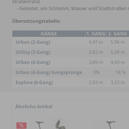
Straßenrand
- Getestet, um Schlamm, Wasser und Stadtstraßen 
Übersetzungstabelle:
GÄNGE
1. GANG
2. GANG
Urban (2-Gang)
4,47 m
5,96 m
Utility (3-Gang)
3,82 m
5,09 m
Urban (4-Gang)
3,69 m
4,43 m
Urban (4-Gang) Gangsprünge
0%
18 %
Explore (6-Gang)
2,63 m
3,23 m
Ähnliche Artikel