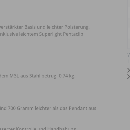
erstärkter Basis und leichter Polsterung.
Inklusive leichtem Superlight Pentaclip
W
H
em M3L aus Stahl betrug -0,74 kg.
ind 700 Gramm leichter als das Pendant aus
esserter Kontrolle und Handhabung