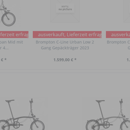
ferzeit erfragen
ausverkauft, Lieferzeit erfragen
ausverkau
ban Mid mit
Brompton C-Line Urban Low 2
Brompton C-
 4...
Gang Gepäckträger 2023
G
 € *
1.599,00 € *
1