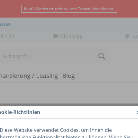
Kauf / Werkstatt geht nur mit Termin (hier klicken)
ossen
061 59
Whatsapp
La
nanzierung / Leasing
Blog
ookie-Richtlinien
Diese Website verwendet Cookies, um Ihnen die
bestmögliche Funktionalität bieten zu können. Wenn Sie