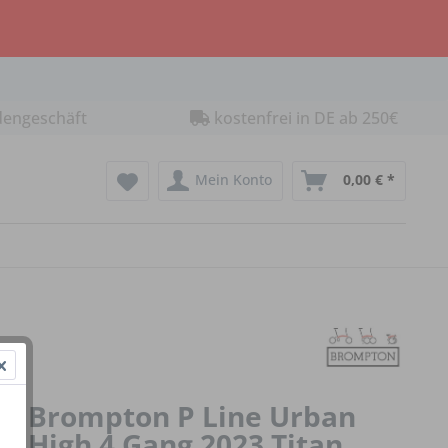
dengeschäft
kostenfrei in DE ab 250€
Mein Konto
0,00 € *
Brompton P Line Urban
High 4 Gang 2023 Titan