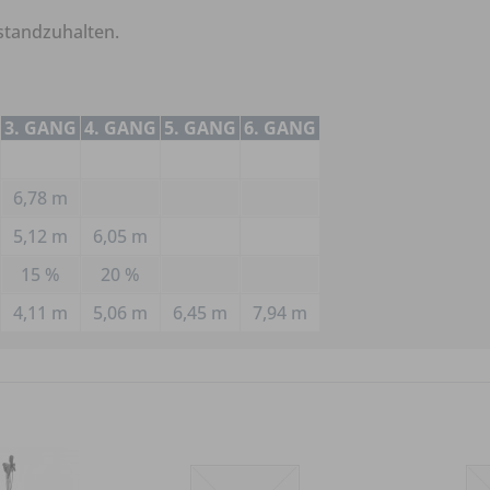
standzuhalten.
3. GANG
4. GANG
5. GANG
6. GANG
6,78 m
5,12 m
6,05 m
15 %
20 %
4,11 m
5,06 m
6,45 m
7,94 m