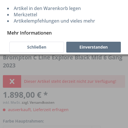
Artikel in den Warenkorb legen
Merkzettel
Artikelempfehlungen und vieles mehr
Mehr Informationen
Schließen
Einverstanden
Brompton C Line Explore Black Mid 6 Gang
2023
Dieser Artikel steht derzeit nicht zur Verfügung!
1.898,00 € *
inkl. MwSt.
zzgl. Versandkosten
ausverkauft, Lieferzeit erfragen
Farbe Hauptrahmen: