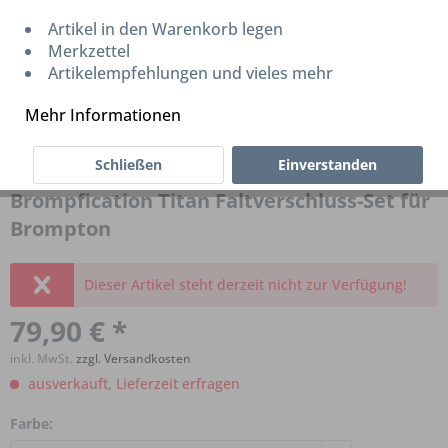
Artikel in den Warenkorb legen
Merkzettel
Artikelempfehlungen und vieles mehr
Mehr Informationen
Schließen
Einverstanden
Brompfication Titan Faltverschluss-Set für
Brompton
Dieser Artikel steht derzeit nicht zur Verfügung!
79,90 € *
inkl. MwSt.
zzgl. Versandkosten
ausverkauft, Lieferzeit erfragen
Farbe: