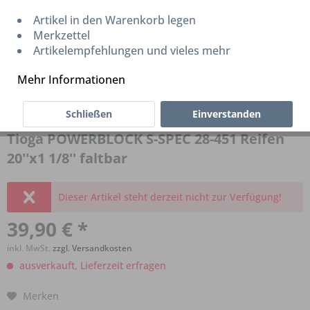
Artikel in den Warenkorb legen
Merkzettel
Artikelempfehlungen und vieles mehr
Mehr Informationen
Schließen
Einverstanden
Tioga POWERBLOCK S-SPEC 28-451 Reifen
20''x1 1/8'' faltbar
Dieser Artikel steht derzeit nicht zur Verfügung!
39,90 € *
inkl. MwSt.
zzgl. Versandkosten
ausverkauft, Lieferzeit erfragen
Merken