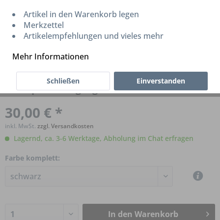
Artikel in den Warenkorb legen
Merkzettel
Artikelempfehlungen und vieles mehr
Mehr Informationen
Schließen
Einverstanden
Brompton Klingel gross
30,00 € *
inkl. MwSt.
zzgl. Versandkosten
Lagernd, ca. 3-6 Werktage, Abholung im Chat erfragen
Farbe komplett:
In den
Warenkorb