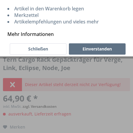
Artikel in den Warenkorb legen
Merkzettel
Artikelempfehlungen und vieles mehr
Mehr Informationen
Schließen
Einverstanden
Tern Cargo Rack Gepäckträger für Verge,
Link, Eclipse, Node, Joe
Dieser Artikel steht derzeit nicht zur Verfügung!
64,90 € *
inkl. MwSt.
zzgl. Versandkosten
ausverkauft, Lieferzeit erfragen
Merken