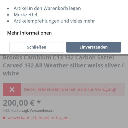
Artikel in den Warenkorb legen
Merkzettel
Artikelempfehlungen und vieles mehr
Mehr Informationen
Schließen
Einverstanden
Brooks Cambium C13 132 Carbon Sattel
Carved 132 All Weather silber weiss silver /
white
Dieser Artikel steht derzeit nicht zur Verfügung!
200,00 € *
inkl. MwSt.
zzgl. Versandkosten
ausverkauft, Lieferzeit erfragen