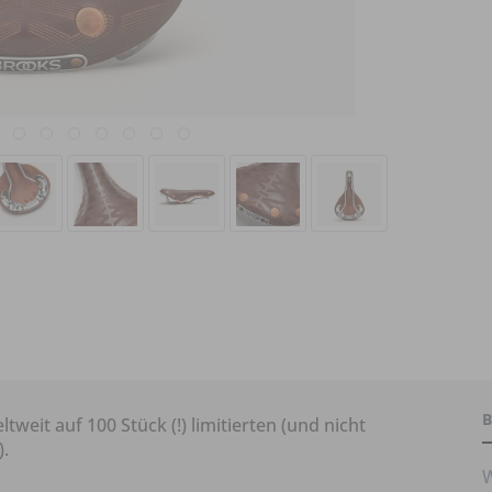
B
tweit auf 100 Stück (!) limitierten (und nicht
).
W