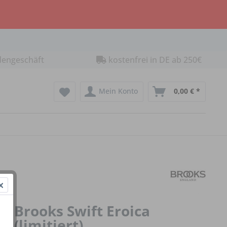
dengeschäft
kostenfrei in DE ab 250€
Mein Konto
0,00 € *
Brooks Swift Eroica
(limitiert)