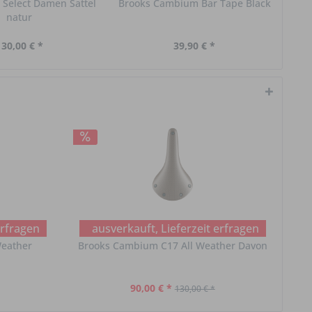
 Select Damen Sattel
Brooks Cambium Bar Tape Black
natur
130,00 € *
39,90 € *
erfragen
ausverkauft, Lieferzeit erfragen
Weather
Brooks Cambium C17 All Weather Davon
Broo
90,00 € *
130,00 € *