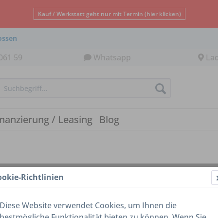
Kauf / Werkstatt geht nur mit Termin (hier klicken)
ossen
061 59
Whatsapp
La
inanzierung / Leasing
Blog
ookie-Richtlinien
Diese Website verwendet Cookies, um Ihnen die
bestmögliche Funktionalität bieten zu können. Wenn Sie