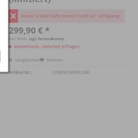
Dieser Artikel steht derzeit nicht zur Verfügung!
299,90 € *
inkl. MwSt.
zzgl. Versandkosten
ausverkauft, Lieferzeit erfragen
Vergleichen
Merken
Artikel-Nr.:
03BRKSWIERO.BR