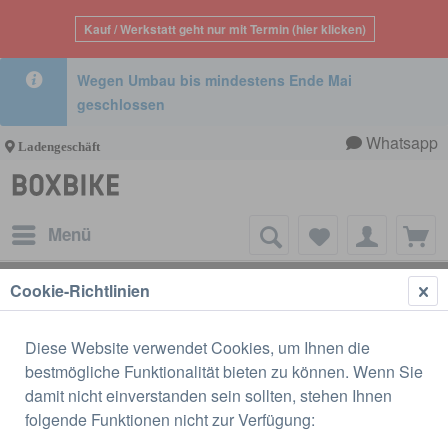
Kauf / Werkstatt geht nur mit Termin (hier klicken)
Wegen Umbau bis mindestens Ende Mai
geschlossen
Whatsapp
Ladengeschäft
Menü
Cookie-Richtlinien
Gepäckträger
Diese Website verwendet Cookies, um Ihnen die
bestmögliche Funktionalität bieten zu können. Wenn Sie
damit nicht einverstanden sein sollten, stehen Ihnen
folgende Funktionen nicht zur Verfügung: