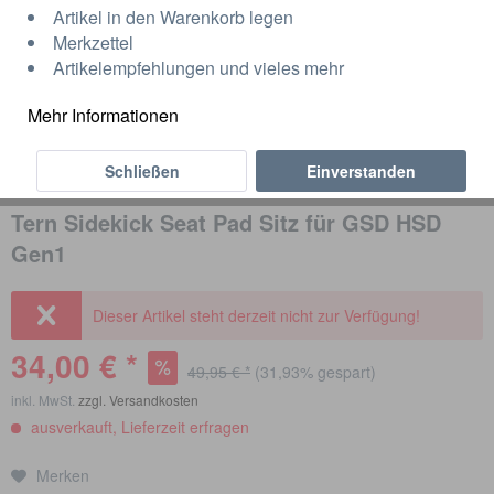
Artikel in den Warenkorb legen
Merkzettel
Artikelempfehlungen und vieles mehr
Mehr Informationen
Schließen
Einverstanden
Tern Sidekick Seat Pad Sitz für GSD HSD
Gen1
Dieser Artikel steht derzeit nicht zur Verfügung!
34,00 € *
49,95 € *
(31,93% gespart)
inkl. MwSt.
zzgl. Versandkosten
ausverkauft, Lieferzeit erfragen
Merken