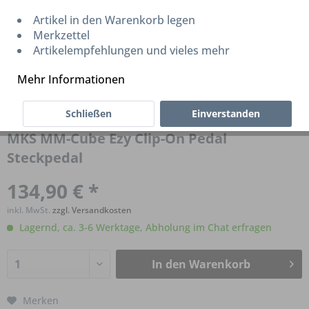
Artikel in den Warenkorb legen
Merkzettel
Artikelempfehlungen und vieles mehr
Mehr Informationen
Schließen
Einverstanden
MKS MM-Cube Ezy Clip-On Pedal
Steckpedal
134,90 € *
inkl. MwSt.
zzgl. Versandkosten
Lagernd, ca. 3-6 Werktage, Abholung im Chat erfragen
In den
Warenkorb
Merken