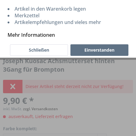
Artikel in den Warenkorb legen
Merkzettel
Artikelempfehlungen und vieles mehr
Mehr Informationen
Schließen
Einverstanden
Joseph Kuosac Achsmutterset hinten
3Gang für Brompton
Dieser Artikel steht derzeit nicht zur Verfügung!
9,90 € *
inkl. MwSt.
zzgl. Versandkosten
ausverkauft, Lieferzeit erfragen
Farbe komplett: