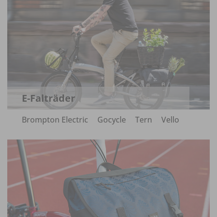
E-Falträder
Brompton Electric
Gocycle
Tern
Vello