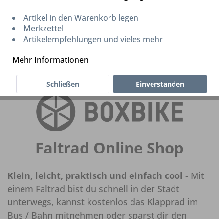
Artikel in den Warenkorb legen
Merkzettel
Artikelempfehlungen und vieles mehr
Mehr Informationen
Schließen
Einverstanden
Faltrad Online Shop
Klein, leicht, praktisch und einfach cool
- Mit
einem Faltrad bist du schnell in der Stadt
unterwegs, kannst kostenlos das Klapprad im
Bus / Bahn mitnehmen oder sparst dir den