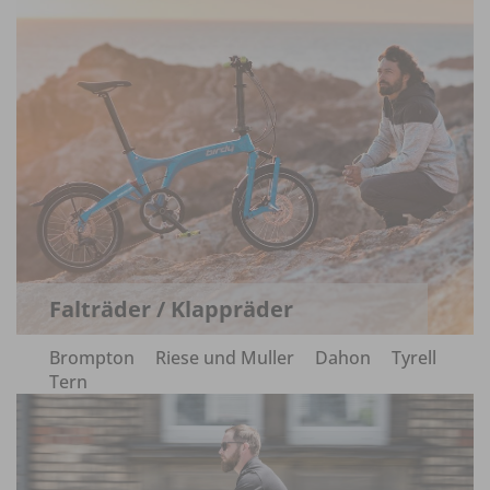
Falträder / Klappräder
Brompton
Riese und Muller
Dahon
Tyrell
Tern