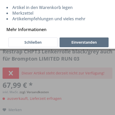
Artikel in den Warenkorb legen
Merkzettel
Artikelempfehlungen und vieles mehr
Mehr Informationen
Schließen
Einverstanden
Restrap CHPT3 Lenkerrolle black/grey auch
für Brompton LIMITED RUN 03
Dieser Artikel steht derzeit nicht zur Verfügung!
67,99 € *
inkl. MwSt.
zzgl. Versandkosten
ausverkauft, Lieferzeit erfragen
Merken