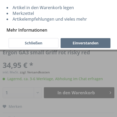
Artikel in den Warenkorb legen
Merkzettel
Artikelempfehlungen und vieles mehr
Mehr Informationen
Schließen
Einverstanden
Ergon GA3 small Griff rot risky red
34,95 € *
inkl. MwSt.
zzgl. Versandkosten
Lagernd, ca. 3-6 Werktage, Abholung im Chat erfragen
In den
Warenkorb
Merken