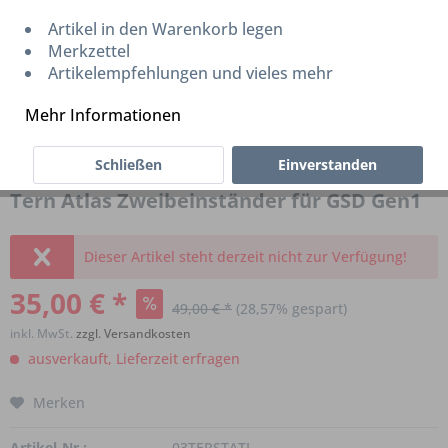
Artikel in den Warenkorb legen
Merkzettel
Artikelempfehlungen und vieles mehr
Mehr Informationen
Schließen
Einverstanden
Tern Atlas Zweibeinständer für GSD Gen1
Dieser Artikel steht derzeit nicht zur Verfügung!
35,00 € *
49,00 € *
(28,57% gespart)
inkl. MwSt.
zzgl. Versandkosten
ausverkauft, Lieferzeit erfragen
Merken
Artikel-Nr.:
03TERSTATL