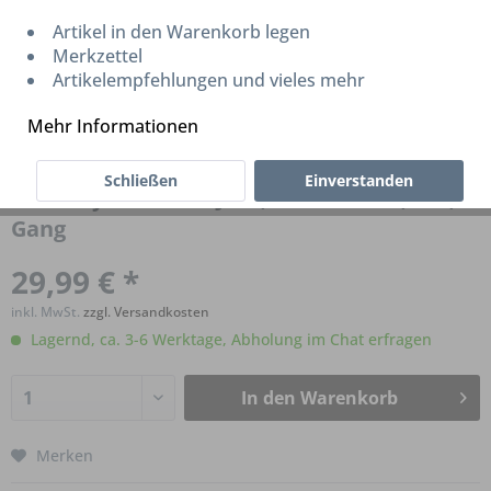
Artikel in den Warenkorb legen
Merkzettel
Artikelempfehlungen und vieles mehr
Mehr Informationen
Schließen
Einverstanden
Sturmey Archer HSJ959, Schalthebel, Alu, 5
Gang
29,99 € *
inkl. MwSt.
zzgl. Versandkosten
Lagernd, ca. 3-6 Werktage, Abholung im Chat erfragen
In den
Warenkorb
Merken